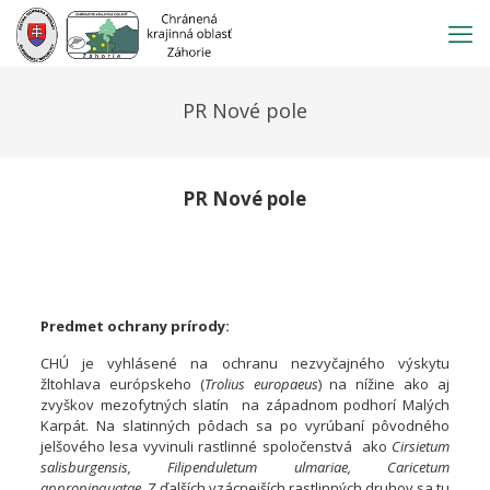
Prejsť
na
obsah
PR Nové pole
PR Nové pole
Prírodná
Názov:
rezervácia
Nové pole
Predmet ochrany prírody:
Úprava
Ministerstva
CHÚ je vyhlásené na ochranu nezvyčajného výskytu
kultúry SSR
žltohlava európskeho (
Trolius europaeus
) na nížine ako aj
Vyhlásenie CHÚ:
č.
zvyškov mezofytných slatín na západnom podhorí Malých
6912/1983-
Karpát. Na slatinných pôdach sa po vyrúbaní pôvodného
32 z
jelšového lesa vyvinuli rastlinné spoločenstvá ako
Cirsietum
31.10.1983
salisburgensis, Filipenduletum ulmariae, Caricetum
Výmera:
6,7738 ha
appropinquatae
. Z ďalších vzácnejších rastlinných druhov sa tu