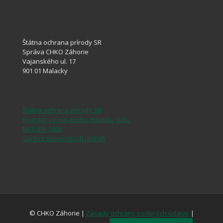
Štátna ochrana prírody SR
Správa CHKO Záhorie
Vajanského ul. 17
901 01 Malacky
Štátna ochrana prírody SR
Register ponúkaného majetku štátu
NATURA 2000
Správa slovenských jaskýň
© CHKO Záhorie |
Zásady ochrany osobných údajov
|