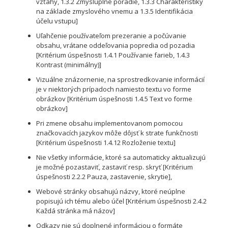
vzťahy, 1.3.2 Zmysluplné poradie, 1.3.3 Charakteristiky
na základe zmyslového vnemu a 1.3.5 Identifikácia
účelu vstupu]
Uľahčenie používateľom prezeranie a počúvanie
obsahu, vrátane oddeľovania popredia od pozadia
[Kritérium úspešnosti 1.4.1 Používanie farieb, 1.4.3
Kontrast (minimálny)]
Vizuálne znázornenie, na sprostredkovanie informácií
je v niektorých prípadoch namiesto textu vo forme
obrázkov [Kritérium úspešnosti 1.4.5 Text vo forme
obrázkov]
Pri zmene obsahu implementovanom pomocou
značkovacích jazykov môže dôjsť k strate funkčnosti
[Kritérium úspešnosti 1.4.12 Rozloženie textu]
Nie všetky informácie, ktoré sa automaticky aktualizujú
je možné pozastaviť, zastaviť resp. skryť [Kritérium
úspešnosti 2.2.2 Pauza, zastavenie, skrytie],
Webové stránky obsahujú názvy, ktoré neúplne
popisujú ich tému alebo účel [Kritérium úspešnosti 2.4.2
Každá stránka má názov]
Odkazy nie sú doplnené informáciou o formáte