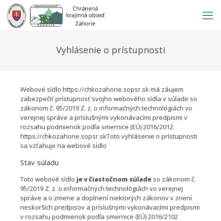
Prejsť
na
obsah
Vyhlásenie o prístupnosti
Webové sídlo https://chkozahorie.sopsr.sk má záujem
zabezpečiť prístupnosť svojho webového sídla v súlade so
zákonom č. 95/2019 Z. z. o informačných technológiách vo
verejnej správe a príslušnými vykonávacími predpismi v
rozsahu podmienok podľa smernice (EÚ) 2016/2012.
https://chkozahorie.sopsr.skToto vyhlásenie o prístupnosti
sa vzťahuje na webové sídlo
Stav súladu
Toto webové sídlo
je v čiastočnom súlade
so zákonom č.
95/2019 Z. z. o informačných technológiách vo verejnej
správe a o zmene a doplnení niektorých zákonov v znení
neskorších predpisov a príslušnými vykonávacími predpismi
v rozsahu podmienok podľa smernice (EÚ) 2016/2102