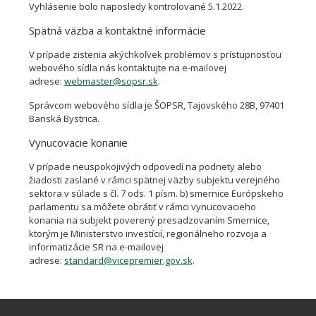
Vyhlásenie bolo naposledy kontrolované 5.1.2022.
Spätná väzba a kontaktné informácie
V prípade zistenia akýchkoľvek problémov s prístupnosťou
webového sídla nás kontaktujte na e-mailovej
adrese:
webmaster@sopsr.sk
.
Správcom webového sídla je ŠOPSR, Tajovského 28B, 97401
Banská Bystrica.
Vynucovacie konanie
V prípade neuspokojivých odpovedí na podnety alebo
žiadosti zaslané v rámci spätnej väzby subjektu verejného
sektora v súlade s čl. 7 ods. 1 písm. b) smernice Európskeho
parlamentu sa môžete obrátiť v rámci vynucovacieho
konania na subjekt poverený presadzovaním Smernice,
ktorým je Ministerstvo investícií, regionálneho rozvoja a
informatizácie SR na e-mailovej
adrese:
standard@vicepremier.gov.sk
.