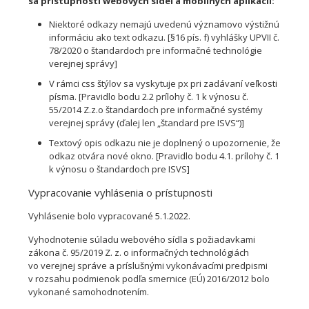
sa prístupnosti webových sídel a mobilných aplikácii:
Niektoré odkazy nemajú uvedenú významovo výstižnú
informáciu ako text odkazu. [§16 pís. f) vyhlášky UPVII č.
78/2020 o štandardoch pre informačné technológie
verejnej správy]
V rámci css štýlov sa vyskytuje px pri zadávaní veľkosti
písma. [Pravidlo bodu 2.2 prílohy č. 1 k výnosu č.
55/2014 Z.z.o štandardoch pre informačné systémy
verejnej správy (ďalej len „štandard pre ISVS“)]
Textový opis odkazu nie je doplnený o upozornenie, že
odkaz otvára nové okno. [Pravidlo bodu 4.1. prílohy č. 1
k výnosu o štandardoch pre ISVS]
Vypracovanie vyhlásenia o prístupnosti
Vyhlásenie bolo vypracované 5.1.2022.
Vyhodnotenie súladu webového sídla s požiadavkami
zákona č. 95/2019 Z. z. o informačných technológiách
vo verejnej správe a príslušnými vykonávacími predpismi
v rozsahu podmienok podľa smernice (EÚ) 2016/2012 bolo
vykonané samohodnotením.