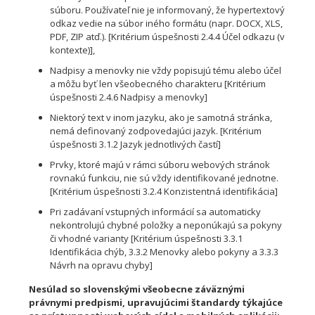
súboru. Používateľ nie je informovaný, že hypertextový
odkaz vedie na súbor iného formátu (napr. DOCX, XLS,
PDF, ZIP atď.). [Kritérium úspešnosti 2.4.4 Účel odkazu (v
kontexte)],
Nadpisy a menovky nie vždy popisujú tému alebo účel
a môžu byť len všeobecného charakteru [Kritérium
úspešnosti 2.4.6 Nadpisy a menovky]
Niektorý text v inom jazyku, ako je samotná stránka,
nemá definovaný zodpovedajúci jazyk. [Kritérium
úspešnosti 3.1.2 Jazyk jednotlivých častí]
Prvky, ktoré majú v rámci súboru webových stránok
rovnakú funkciu, nie sú vždy identifikované jednotne.
[Kritérium úspešnosti 3.2.4 Konzistentná identifikácia]
Pri zadávaní vstupných informácií sa automaticky
nekontrolujú chybné položky a neponúkajú sa pokyny
či vhodné varianty [Kritérium úspešnosti 3.3.1
Identifikácia chýb, 3.3.2 Menovky alebo pokyny a 3.3.3
Návrh na opravu chyby]
Nesúlad so slovenskými všeobecne záväznými
právnymi predpismi, upravujúcimi štandardy týkajúce