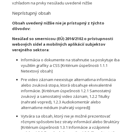
vzhľadom na prvky nesúladu uvedené nižšie
Neprístupný obsah
Obsah uvedený nižšie nie je prístupný z týchto
dôvodov:
Nesúlad so smernicou (EÚ) 2016/2102 o prístupnosti
webových sídel a mobilných aplikácií subjektov
verejného sektora
:
Informácia o dokumente na stiahnutie sa poskytuje iba
využitím grafiky a CSS [Kritérium úspešnosti 1.1.1
Netextový obsah]
Pre video záznam neexistuje alternatívna informácia
alebo zvuková stopa, ktorá obsahuje ekvivalentné
informácie. [Kritérium úspešnosti 1.2.1 Samostatný
zvukový a samostatný video záznam, 1.2.2 Titulky
(nahraté vopred), 1.2.3 Audiokomentár alebo
alternatívne médium (nahratý vopred)]
Vytvára sa obsah, ktorý nie je možné prezentovať
rôznymi spôsobmi bez straty informácií alebo štruktúry
[Kritérium úspešnosti 1.3.1 Informácie a vzájomné