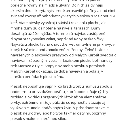
poriečne roviny, najmladšie útvary. Od nich sa dvíhajú
skorším dnom koryta vytvorené terasovité plošiny a nad nimi
zvlnené roviny až pahorkatiny viatych pieskov s rozlohou 570
2
km
. Viate piesky vytvárajú súvislú rozsiahlu plochu, ale
mnohé duny sú osihotené na nive aj terasách. Duny
dosahujú až 20 m výšku. V teréne sú najviac zastúpené
dlhými presypovými valmi, napríklad Kobylárske vŕšky.
Najväčšiu plochu tvoria chaotické, vetrom zvlnené príkrovy, v
ktorých sú miestami zamokrené zníženiny. Čelné hrádze
navŕšených pieskových presypov od Malých Karpát svedčia o
navievaní západnými vetrami. Ložiskom piesku boli nánosy
riek Morava a Dyje. Stopy naviateho piesku v potokoch
Malých Karpát dokazujú, že doba navievania bola aj v
starších periódach pleistocénu.
Piesok neobsahuje vápnik, čo brzdí tvorbu humusu spolu s
nadmernou prevzdušnenosťou, ktorá podmieňuje rýchly
rozklad a oxidáciu organických látok až na elementárne
prvky, extrémne znižuje pútaciu schopnosť a sťažuje aj
využívanie umelo dodávaných živín. V prírodnom stave je
piesok neúrodný, lebo ho tvorí takmer čistý hrubozrnný
piesok s malou minerálnou silou.