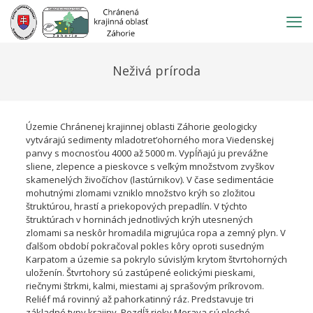
Prejsť
na
obsah
Neživá príroda
Územie Chránenej krajinnej oblasti Záhorie geologicky
vytvárajú sedimenty mladotret’ohorného mora Viedenskej
panvy s mocnosťou 4000 až 5000 m. Vypĺňajú ju prevážne
sliene, zlepence a pieskovce s veľkým množstvom zvyškov
skamenelých živočíchov (lastúrnikov). V čase sedimentácie
mohutnými zlomami vzniklo množstvo krýh so zložitou
štruktúrou, hrastí a priekopových prepadlín. V týchto
štruktúrach v horninách jednotlivých krýh utesnených
zlomami sa neskôr hromadila migrujúca ropa a zemný plyn. V
ďalšom období pokračoval pokles kôry oproti susedným
Karpatom a územie sa pokrylo súvislým krytom štvrtohorných
uloženín. Štvrtohory sú zastúpené eolickými pieskami,
riečnymi štrkmi, kalmi, miestami aj sprašovým príkrovom.
Reliéf má rovinný až pahorkatinný ráz. Predstavuje tri
základné typy krajiny. Pozdĺž rieky Morava sú ploché