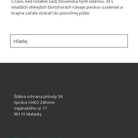
v čase, keď ostatné časti Slovenska hýrili zeleňou. Až v
mladších vlhkejších štvrtohorách náveje pieskov ozeleneli a
krajina začala strácať ráz piesočnej púšte.
Hľadaj
Štátna ochrana prírody SR
Správa CHKO Záhorie
Vajanského ul. 17
901 01 Malacky