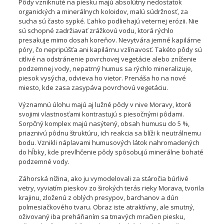
Pôdy vzniknuté na piesku majú absolútny nedostatok
organických a minerálnych koloidov, malú súdržnosť, za
sucha sú často sypké. Ľahko podliehajú veternej erózii. Nie
sú schopné zadržiavať zrážkovú vodu, ktorá rýchlo
presakuje mimo dosah koreňov. Nevytvára jemné kapilárne
póry, čo nepripúšťa ani kapilárnu vzlínavosť. Takéto pôdy sú
citlivé na odstránenie povrchovej vegetácie alebo zníženie
podzemnej vody, nepatrný humus sa rýchlo mineralizuje,
piesok vysýcha, odvieva ho vietor. Prenáša ho na nové
miesto, kde zasa zasypáva povrchovú vegetáciu.
Významnú úlohu majú aj lužné pôdy v nive Moravy, ktoré
svojimi vlastnosťami kontrastujú s piesočnými pôdami.
Sorpčný komplex majú nasýtený, obsah humusu do 5 %,
priaznivú pôdnu štruktúru, ich reakcia sa blíži k neutrálnemu
bodu. Vznikli náplavami humusových látok nahromadených
do hĺbky, kde prevlhčenie pôdy spôsobujú minerálne bohaté
podzemné vody.
Záhorská nížina, ako ju vymodelovali za stáročia búrlivé
vetry, vyviatím pieskov zo širokých terás rieky Morava, tvorila
krajinu, zloženú z oblých presypov, barchanov a dún
polmesiačkového tvaru. Obraz iste atraktívny, ale smutný,
oživovaný iba preháňaním sa tmavých mračien piesku,