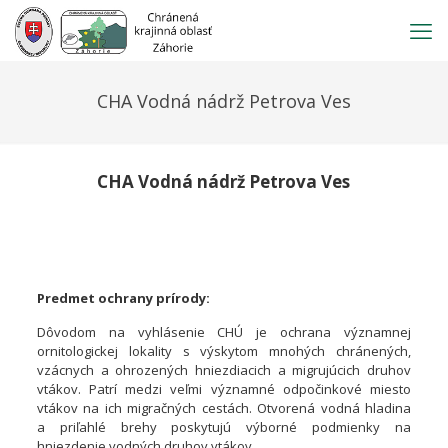
Prejsť
na
obsah
CHA Vodná nádrž Petrova Ves
CHA Vodná nádrž Petrova Ves
Chránený
areál
Vodná
Názov:
Predmet ochrany prírody:
nádrž
Petrova
Dôvodom na vyhlásenie CHÚ je ochrana významnej
Ves
ornitologickej lokality s výskytom mnohých chránených,
Všeobecne
vzácnych a ohrozených hniezdiacich a migrujúcich druhov
záväzná
vtákov. Patrí medzi veľmi významné odpočinkové miesto
vyhláška
vtákov na ich migračných cestách. Otvorená vodná hladina
Okresného
a priľahlé brehy poskytujú výborné podmienky na
úradu
hniezdenie vodných druhov vtákov.