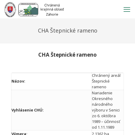
Prejsť
na
obsah
CHA Štepnické rameno
CHA Štepnické rameno
Chránený areál
Názov:
Štepnické
rameno
Nariadenie
Okresného
národného
Vyhlásenie CHÚ:
výboru v Senici
zo 6. októbra
1989 – účinnosť
od 1.11.1989
Výmera:
2,1362 ha