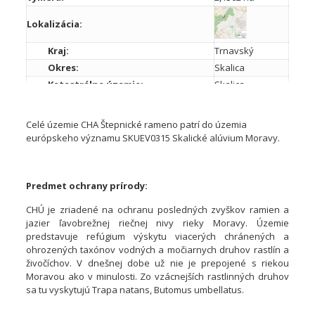
Lokalizácia:
Kraj:
Trnavský
Okres:
Skalica
Katastrálne územie:
Skalica
územie
európskeho
Celé územie CHA Štepnické rameno patrí do územia
významu
európskeho významu SKUEV0315 Skalické alúvium Moravy.
SKUEV0315
Skalické
alúvium
Moravy
Prekryv s inými chránenými územiami:
Predmet ochrany prírody:
Chránené
CHÚ je zriadené na ochranu posledných zvyškov ramien a
vtáčie
jazier ľavobrežnej riečnej nivy rieky Moravy. Územie
územie
predstavuje refúgium výskytu viacerých chránených a
Záhorské
ohrozených taxónov vodných a močiarnych druhov rastlín a
Pomoravie
živočíchov. V dnešnej dobe už nie je prepojené s riekou
Moravou ako v minulosti. Zo vzácnejších rastlinných druhov
4 –
sa tu vyskytujú Trapa natans, Butomus umbellatus.
chránený
areál