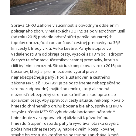
Správa CHKO Záhorie v súčinnosti s obvodným oddelením
policajného zboru v Malackách (OO PZ) sa po viacročnom úsilí
(od roku 2015) podarilo odstrániť tri pahýle odumretých
topoľov ohrozujúcich bezpečnosť cestnej premávky na 36,5
km cesty I. triedy v k.ú. Veľké Leváre. Pahýle stojace vo
vzdialenosti 8 m od okraja cesty, vysoké až 18 m boli zdrojom
častých telefonátov účastníkov cestnej premávky, ktorí sa
cítili byť nimi ohrození. Situáciu skomplikoval v roku 2016 pár
bocianov, ktorý si pre hniezdenie vybral práve
najnebezpečnejší pahýľ. Podľa ustanovenia cestného
zákona NR SR č. 135/1961 je za odstránenie nebezpečného
stromu zodpovedný majiteľ pozemku, ktorý ale nemá
možnosť nebezpečný strom odstrániť bez spolupráce so
správcom cesty. Aby správcovi cesty situáciu nekomplikovalo
hniezdo chráneného druhu bociana bieleho, správa CHKO v
zmysle určenia MŽP SR vybudovala bocianom náhradné
hniezdenie v akceptovateľnej blízkosti k pôvodnému
hniezdu. Stupeň rozpadu pahýľa vyvolával otázku či vydrží
počas hniezdnej sezóny. Aj napriek veľmi komplikovanej
stavbe hniezda, do ktorého sa postupne zapichával kmeň