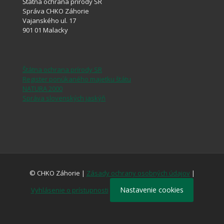
Štátna ochrana prírody SR
Správa CHKO Záhorie
Vajanského ul. 17
901 01 Malacky
Štátna ochrana prírody SR
Register ponúkaného majetku štátu
NATURA 2000
Správa slovenských jaskýň
© CHKO Záhorie |
Zásady ochrany osobných údajov
|
Nastavenie cookies
Vyhlásenie o prístupnosti