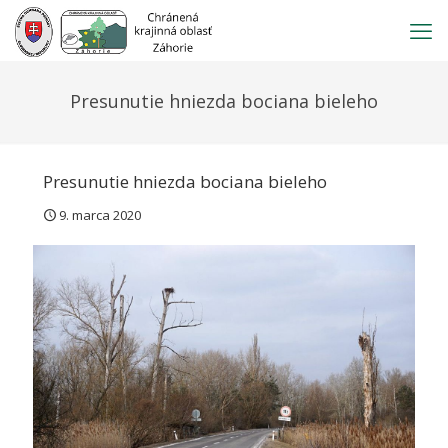
Prejsť
na
obsah
Presunutie hniezda bociana bieleho
Presunutie hniezda bociana bieleho
9. marca 2020