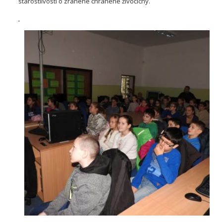
starostlivosti o zranené chránené živočíchy.