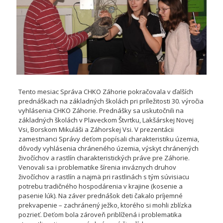
Tento mesiac Správa CHKO Záhorie pokračovala v ďalších
prednáškach na základných školách pri príležitosti 30. výročia
vyhlásenia CHKO Záhorie. Prednášky sa uskutočnili na
základných školách v Plaveckom Štvrtku, Lakšárskej Novej
Vsi, Borskom Mikuláši a Záhorskej Vsi. V prezentácii
zamestnanci Správy deťom popísali charakteristiku územia,
dôvody vyhlásenia chráneného územia, výskyt chránených
živočíchov a rastlín charakteristických práve pre Záhorie.
Venovali sa i problematike šírenia inváznych druhov
živočíchov a rastlín a najmä pri rastlinách s tým súvisiacu
potrebu tradičného hospodárenia v krajine (kosenie a
pasenie lúk). Na záver prednášok deti čakalo príjemné
prekvapenie – zachránený ježko, ktorého si mohli zblízka
pozrieť. Deťom bola zároveň priblížená i problematika